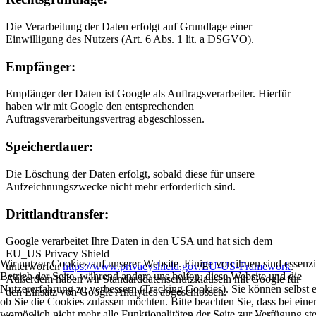
Die Verarbeitung der Daten erfolgt auf Grundlage einer
Einwilligung des Nutzers (Art. 6 Abs. 1 lit. a DSGVO).
Empfänger:
Empfänger der Daten ist Google als Auftragsverarbeiter. Hierfür
haben wir mit Google den entsprechenden
Auftragsverarbeitungsvertrag abgeschlossen.
Speicherdauer:
Die Löschung der Daten erfolgt, sobald diese für unsere
Aufzeichnungszwecke nicht mehr erforderlich sind.
Drittlandtransfer:
Google verarbeitet Ihre Daten in den USA und hat sich dem
EU_US Privacy Shield
Wir nutzen Cookies auf unserer Website. Einige von ihnen sind essenzie
unterworfen
https://www.privacyshield.gov/EU-US-Framework
.
Betrieb der Seite, während andere uns helfen, diese Website und die
Außerdem haben wir Standarddatenschutzklauseln mit Google für
Nutzererfahrung zu verbessern (Tracking Cookies). Sie können selbst 
den Einsatz von Google Analytics abgeschlossen.
ob Sie die Cookies zulassen möchten. Bitte beachten Sie, dass bei ein
womöglich nicht mehr alle Funktionalitäten der Seite zur Verfügung st